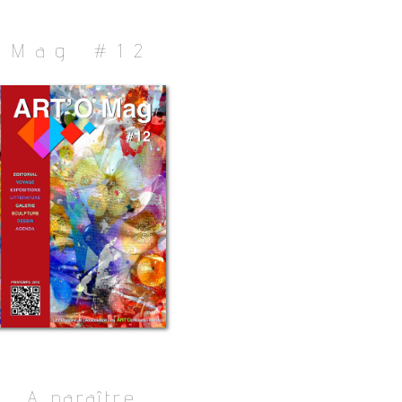
Mag #12
A
paraître