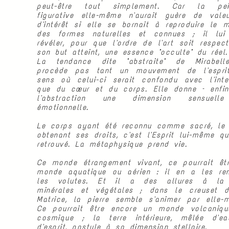
peut-être tout simplement. Car la pein
figurative elle-même n'aurait guère de vale
d'intérêt si elle se bornait à reproduire le 
des formes naturelles et connues ; il lui
révéler, pour que l'ordre de l'art soit respect
son but atteint, une essence "occulte" du réel.
La tendance dite "abstraite" de Mirabel
procède pas tant un mouvement de l'espri
sens où celui-ci serait confondu avec l'intel
que du cœur et du corps. Elle donne – enfi
l'abstraction une dimension sensuell
émotionnelle.
Le corps ayant été reconnu comme sacré, le
obtenant ses droits, c'est l'Esprit lui-même qu
retrouvé. La métaphysique prend vie.
Ce monde étrangement vivant, ce pourrait êt
monde aquatique ou aérien : il en a les re
les volutes. Et il a des allures à la 
minérales et végétales ; dans le creuset 
Matrice, la pierre semble s'animer par elle-
Ce pourrait être encore un monde volcaniq
cosmique ; la terre intérieure, mêlée d'e
d'esprit, postule à sa dimension stellaire.