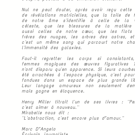
Nul ne peut douter, après avoir reçu cette 
de révélations matricielles, que la toile de 
de notre âme s'identifie à celle de la 
céleste, que les blessures de la matière
aussi celles de notre cœur, que les flots
frères des nuages, les arbres des astres, e
Contact
ISSUU
Calameo
c'est un même sang qui parcourt notre cha
l'immensité des galaxies.
Faut-il regretter les corps si consistants
femmes magiques des œuvres figuratives 
n'ont disparu qu'en apparence. Si leurs courbe
été arrachées à l'espace physique, c'est pour
fondues dans un espace de plus grande lib
Leur langage amoureux non seulement dem
mais gagne en éloquence.
Henry Miller titrait l'un de ses livres : ''Pei
c'est aimer à nouveau.''
Mirabelle nous dit :
''L'abstraction, c'est encore plus d’amour.''
Marc D’Angelo
Écrivain, journaliste