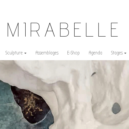
MIRABELLE
Sculpture
Assemblages
E-Shop
Agenda
Stages